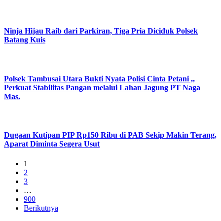
Ninja Hijau Raib dari Parkiran, Tiga Pria Diciduk Polsek
Batang Kuis
Polsek Tambusai Utara Bukti Nyata Polisi Cinta Petani ,,
Perkuat Stabilitas Pangan melalui Lahan Jagung PT Naga
Mas.
Dugaan Kutipan PIP Rp150 Ribu di PAB Sekip Makin Terang,
Aparat Diminta Segera Usut
1
2
3
…
900
Berikutnya