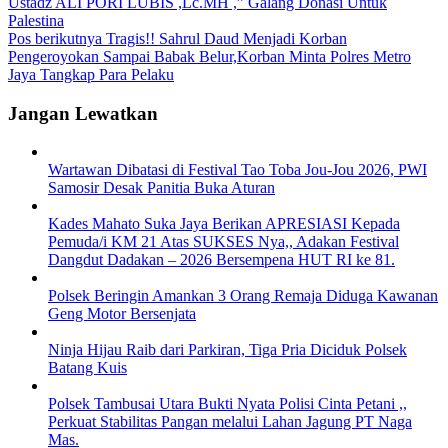
Ustadz ALI PORI LUBIS ,Lc.MH ,” Galang Donasi Untuk
Palestina
Pos berikutnya
Tragis!! Sahrul Daud Menjadi Korban
Pengeroyokan Sampai Babak Belur,Korban Minta Polres Metro
Jaya Tangkap Para Pelaku
Jangan Lewatkan
Wartawan Dibatasi di Festival Tao Toba Jou-Jou 2026, PWI
Samosir Desak Panitia Buka Aturan
Kades Mahato Suka Jaya Berikan APRESIASI Kepada
Pemuda/i KM 21 Atas SUKSES Nya,, Adakan Festival
Dangdut Dadakan – 2026 Bersempena HUT RI ke 81.
Polsek Beringin Amankan 3 Orang Remaja Diduga Kawanan
Geng Motor Bersenjata
Ninja Hijau Raib dari Parkiran, Tiga Pria Diciduk Polsek
Batang Kuis
Polsek Tambusai Utara Bukti Nyata Polisi Cinta Petani ,,
Perkuat Stabilitas Pangan melalui Lahan Jagung PT Naga
Mas.