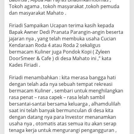
o
Tokoh agama , tokoh masyarakat ,tokoh pemuda
,
dan masyarakat Mahato .
"
D
i
Firiadi Sampaikan Ucapan terima kasih kepada
R
Bapak Awner Dedi Pranata Parangin-angin beserta
e
jajaran nya , yang telah membuka usaha Cucian
s
Kendaraan Roda 4 atau Roda 2 sekaligus
m
i
bermacam Kuliner juga Pondok Kopi ( Zyleen
k
DoorSmeer & Cafe ) di desa Mahato ini ,” kata
a
Kades Firiadi .
n
K
Firiadi menambahkan : kita merasa bangga hati
a
d
dengan telah ada nya sebuah tempat rekreasi
e
bermacam Kuliner , sembari untuk menghilangkan
s
rasa penat – rasa capek – rasa lelah sambil
F
bersantai-santai bersama keluarga , alhamdulilah
i
r
saat ini telah banyak bermunculan di desa kita
i
dengan datang nya para lnvestor menanamkan
a
usaha nya , otomatis atas semua itu akan serap
d
tenaga kerja untuk mengurangi pengangguran ,
i