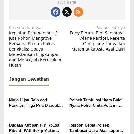
Ikuti Kami
N
Pos sebelumnya
Pos berikutnya
Kegiatan Penanaman 10
Eddy Berutu Beri Semangat
a
Juta Pohon Mangrove
Alena Pardosi, Peserta
Bersama Polri di Polres
Olimpiade Sains dan
v
Bengkalis: Upaya
Matematika Asia Asal Dairi
i
Melestarikan Lingkungan
dan Mencegah Kerusakan
g
Hutan
a
s
Jangan Lewatkan
i
p
Ninja Hijau Raib dari
Polsek Tambusai Utara Bukti
o
Parkiran, Tiga Pria Diciduk
Nyata Polisi Cinta Petani ,,
s
Polsek Batang Kuis
Perkuat Stabilitas Pangan
melalui Lahan Jagung PT
Naga Mas.
Dugaan Kutipan PIP Rp150
Respon Cepat Polsek
Ribu di PAB Sekip Makin
Tambusai Utara Atas Laporan