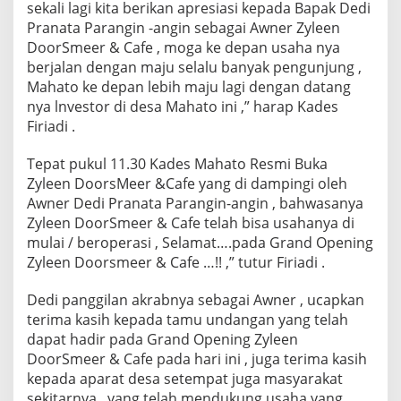
sekali lagi kita berikan apresiasi kepada Bapak Dedi
D
i
Pranata Parangin -angin sebagai Awner Zyleen
D
DoorSmeer & Cafe , moga ke depan usaha nya
a
berjalan dengan maju selalu banyak pengunjung ,
m
Mahato ke depan lebih maju lagi dengan datang
p
i
nya lnvestor di desa Mahato ini ,” harap Kades
n
Firiadi .
g
i
Tepat pukul 11.30 Kades Mahato Resmi Buka
A
Zyleen DoorsMeer &Cafe yang di dampingi oleh
w
n
Awner Dedi Pranata Parangin-angin , bahwasanya
e
Zyleen DoorSmeer & Cafe telah bisa usahanya di
r
mulai / beroperasi , Selamat….pada Grand Opening
D
Zyleen Doorsmeer & Cafe …!! ,” tutur Firiadi .
e
d
i
Dedi panggilan akrabnya sebagai Awner , ucapkan
P
terima kasih kepada tamu undangan yang telah
r
dapat hadir pada Grand Opening Zyleen
a
DoorSmeer & Cafe pada hari ini , juga terima kasih
n
kepada aparat desa setempat juga masyarakat
a
t
sekitarnya , yang telah mendukung usaha yang