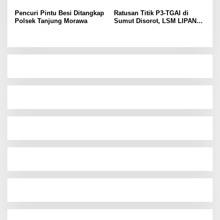
Pencuri Pintu Besi Ditangkap
Ratusan Titik P3-TGAI di
Polsek Tanjung Morawa
Sumut Disorot, LSM LIPAN
Minta Aparat Turun Periksa
Dugaan Ketidaksesuaian
Pembangunan Irigasi