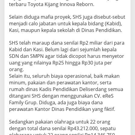
D
terbaru Toyota Kijang Innova Reborn.
I
D
Selain diduga mafia proyek, SHS juga disebut-sebut
I
menjadi calo jabatan untuk kepala bidang (Kabid),
K
Kasi, maupun kepala sekolah di Dinas Pendidikan.
A
N
d
SHS telah maraup dana senilai Rp2 miliar dari para
i
Kabid dan Kasi. Belum lagi dari sejumlah kepala
D
SDN dan SMPN agar tidak dicopot harus menyetor
E
uang yang nilainya Rp25 hingga Rp30 juta per
L
I
orang.
S
Selain itu, seluruh biaya operasional, baik makan
E
minum, pakaian dan perawatan kantor, serta
R
rumah dinas Kadis Pendidikan Deliserdang semua
D
A
ditangani SHS dengan menggunakan CV. eReS
N
Family Grup. Diduga, ada juga biaya dana
G
perawatan Kantor Dinas Pendidikan yang fiktif.
S
E
Sedangkan pakaian olahraga untuk 22 orang
D
A
dengan total dana senilai Rp43.212.000, sepatu
N