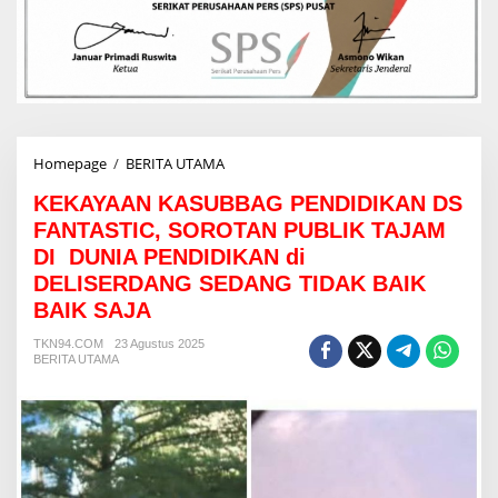
Homepage
/
BERITA UTAMA
K
E
KEKAYAAN KASUBBAG PENDIDIKAN DS
K
A
FANTASTIC, SOROTAN PUBLIK TAJAM
Y
DI DUNIA PENDIDIKAN di
A
DELISERDANG SEDANG TIDAK BAIK
A
N
BAIK SAJA
K
A
TKN94.COM
23 Agustus 2025
BERITA UTAMA
S
U
B
B
A
G
P