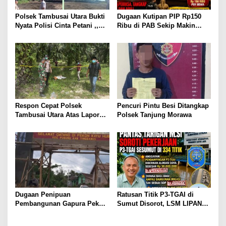
s
Polsek Tambusai Utara Bukti
Dugaan Kutipan PIP Rp150
Nyata Polisi Cinta Petani ,,
Ribu di PAB Sekip Makin
Perkuat Stabilitas Pangan
Terang, Aparat Diminta
melalui Lahan Jagung PT
Segera Usut
Naga Mas.
Respon Cepat Polsek
Pencuri Pintu Besi Ditangkap
Tambusai Utara Atas Laporan
Polsek Tanjung Morawa
Penemuan Mayat di Mahato
KM 24.
Dugaan Penipuan
Ratusan Titik P3-TGAI di
Pembangunan Gapura Pekon
Sumut Disorot, LSM LIPAN
Kayu Hubi Tanggamus,
Minta Aparat Turun Periksa
Rosadi Paman Kakon Tiga
Dugaan Ketidaksesuaian