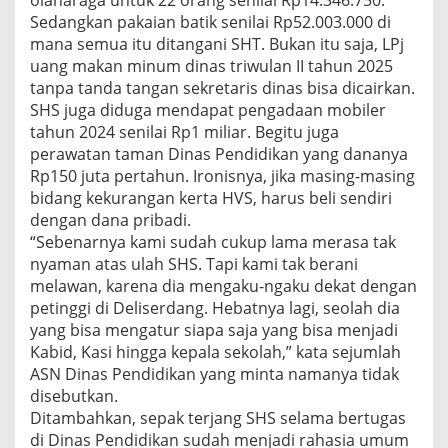
olaharaga untuk 22 orang senilai Rp14.346.750.
G
Sedangkan pakaian batik senilai Rp52.003.000 di
T
mana semua itu ditangani SHT. Bukan itu saja, LPj
I
uang makan minum dinas triwulan II tahun 2025
D
A
tanpa tanda tangan sekretaris dinas bisa dicairkan.
K
SHS juga diduga mendapat pengadaan mobiler
B
tahun 2024 senilai Rp1 miliar. Begitu juga
A
perawatan taman Dinas Pendidikan yang dananya
I
K
Rp150 juta pertahun. Ironisnya, jika masing-masing
B
bidang kekurangan kerta HVS, harus beli sendiri
A
dengan dana pribadi.
I
“Sebenarnya kami sudah cukup lama merasa tak
K
nyaman atas ulah SHS. Tapi kami tak berani
S
A
melawan, karena dia mengaku-ngaku dekat dengan
J
petinggi di Deliserdang. Hebatnya lagi, seolah dia
A
yang bisa mengatur siapa saja yang bisa menjadi
Kabid, Kasi hingga kepala sekolah,” kata sejumlah
ASN Dinas Pendidikan yang minta namanya tidak
disebutkan.
Ditambahkan, sepak terjang SHS selama bertugas
di Dinas Pendidikan sudah menjadi rahasia umum