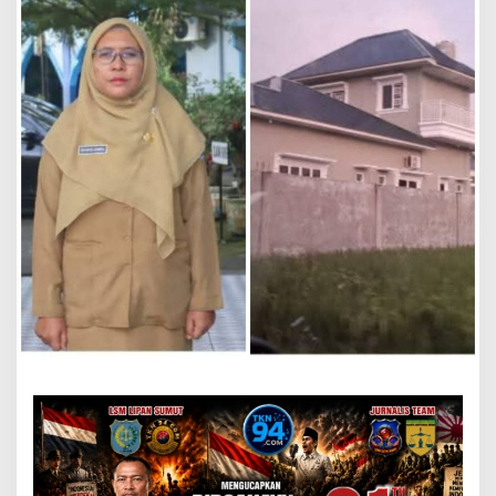
E
N
D
I
D
I
K
A
N
D
S
F
A
N
T
A
S
T
I
C
,
S
O
R
O