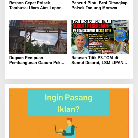
Respon Cepat Polsek
Pencuri Pintu Besi Ditangkap
Tambusai Utara Atas Laporan
Polsek Tanjung Morawa
Penemuan Mayat di Mahato
KM 24.
Dugaan Penipuan
Ratusan Titik P3-TGAI di
Pembangunan Gapura Pekon
Sumut Disorot, LSM LIPAN
Kayu Hubi Tanggamus,
Minta Aparat Turun Periksa
Rosadi Paman Kakon Tiga
Dugaan Ketidaksesuaian
Kali Mangkir dari Panggilan
Pembangunan Irigasi
Polisi