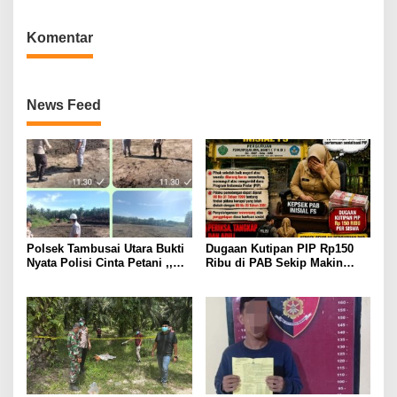
Kali Mangkir dari Panggilan
Pembangunan Irigasi
Polisi
Komentar
News Feed
Polsek Tambusai Utara Bukti
Dugaan Kutipan PIP Rp150
Nyata Polisi Cinta Petani ,,
Ribu di PAB Sekip Makin
Perkuat Stabilitas Pangan
Terang, Aparat Diminta
melalui Lahan Jagung PT
Segera Usut
Naga Mas.