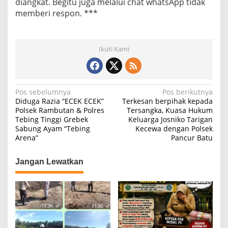
diangkat. Begitu juga melalui chat whatsApp tidak
memberi respon. ***
Ikuti Kami
N
Pos sebelumnya
Pos berikutnya
Diduga Razia “ECEK ECEK”
Terkesan berpihak kepada
a
Polsek Rambutan & Polres
Tersangka, Kuasa Hukum
Tebing Tinggi Grebek
Keluarga Josniko Tarigan
v
Sabung Ayam “Tebing
Kecewa dengan Polsek
i
Arena”
Pancur Batu
g
Jangan Lewatkan
a
s
i
p
o