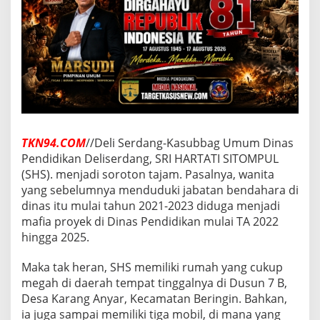
T
A
N
P
U
B
L
I
K
T
A
TKN94.COM
//Deli Serdang-Kasubbag Umum Dinas
J
Pendidikan Deliserdang, SRI HARTATI SITOMPUL
A
M
(SHS). menjadi soroton tajam. Pasalnya, wanita
D
yang sebelumnya menduduki jabatan bendahara di
I
dinas itu mulai tahun 2021-2023 diduga menjadi
mafia proyek di Dinas Pendidikan mulai TA 2022
D
hingga 2025.
U
N
I
Maka tak heran, SHS memiliki rumah yang cukup
A
megah di daerah tempat tinggalnya di Dusun 7 B,
P
Desa Karang Anyar, Kecamatan Beringin. Bahkan,
E
ia juga sampai memiliki tiga mobil, di mana yang
N